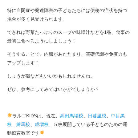
特に自閉症や発達障害の子どもたちには便秘の症状を持つ
場合が多く見受けられます。
できれば野菜たっぷりのスープや味噌汁などを1品、食事の
最初に食べるようにしましょう！
そうすることで、内臓があたたまり、基礎代謝や免疫力も
アップします！
しょうが湯などもいいかもしれませんね。
ぜひ、参考にしてみてはいかがでしょうか？
ラルゴKIDSは、現在、
高田馬場校
、
日暮里校
、
中目黒
校
、
練馬校
、
成増校
、５校展開している子どものための運
動療育教室です