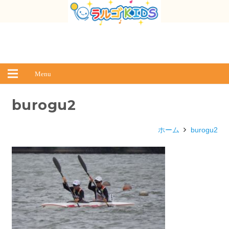
Menu
burogu2
ホーム
burogu2