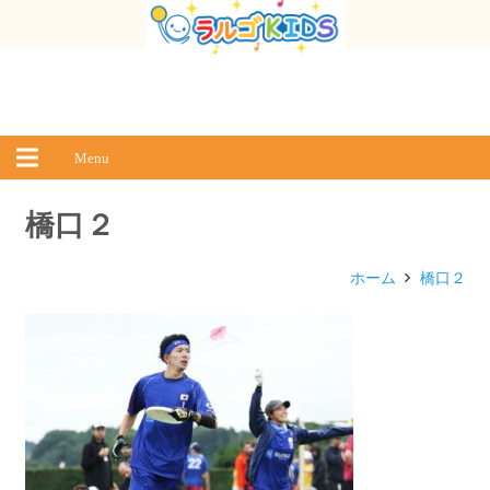
Menu
橋口２
ホーム
橋口２