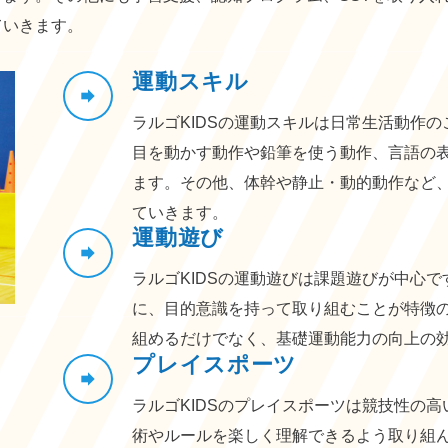
ていきます。
運動スキル
forward
ラルゴKIDSの運動スキルは日常生活動作
目を動かす動作や鉛筆を使う動作、言語の
ます。その他、体幹や静止・動的動作など
ていきます。
運動遊び
forward
ラルゴKIDSの運動遊びは課題遊びが中心
に、目的意識を持って取り組むことが特徴
組めるだけでなく、基礎運動能力の向上の
プレイスポーツ
forward
ラルゴKIDSのプレイスポーツは競技性の
術やルールを楽しく理解できるよう取り組